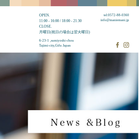
OPEN.
tel:0572-88-0360
info@maniemani.jp
11:00 - 16:00 / 18:00 - 21:30
CLOSE.
月曜日(祝日の場合は翌火曜日)
6-23-1 ,sumiyoshi-chou
Tajimi-city,Gifu Japan