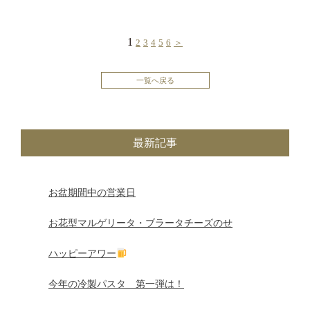
投
1
2
3
4
5
6
＞
稿
一覧へ戻る
の
ペ
最新記事
ー
ジ
お盆期間中の営業日
送
お花型マルゲリータ・ブラータチーズのせ
り
ハッピーアワー
今年の冷製パスタ 第一弾は！