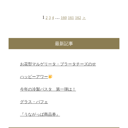
投
1
…
2
3
4
160
161
162
＞
稿
の
最新記事
ペ
ー
お花型マルゲリータ・ブラータチーズのせ
ジ
ハッピーアワー
送
今年の冷製パスタ 第一弾は！
り
グラス・パフェ
『うながっぱ商品券』