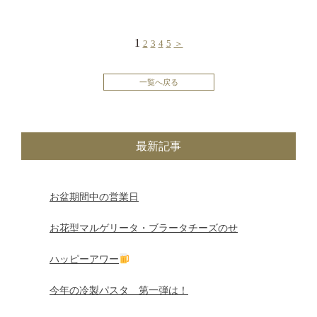
投
1
2
3
4
5
＞
稿
一覧へ戻る
の
ペ
最新記事
ー
ジ
お盆期間中の営業日
送
お花型マルゲリータ・ブラータチーズのせ
り
ハッピーアワー
今年の冷製パスタ 第一弾は！