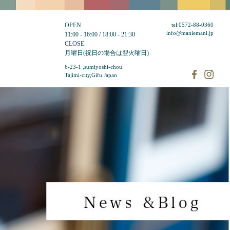
OPEN.
tel:0572-88-0360
info@maniemani.jp
11:00 - 16:00 / 18:00 - 21:30
CLOSE.
月曜日(祝日の場合は翌火曜日)
6-23-1 ,sumiyoshi-chou
Tajimi-city,Gifu Japan