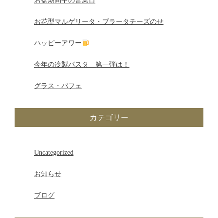
お盆期間中の営業日
ー
お花型マルゲリータ・ブラータチーズのせ
シ
ハッピーアワー
ョ
今年の冷製パスタ 第一弾は！
ン
グラス・パフェ
カテゴリー
Uncategorized
お知らせ
ブログ