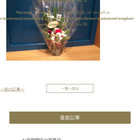
parts/content.php
on line
32
Warning
: Attempt to read property "term_id" on null in
e/maniemani/maniemani.jp/public_html/assets/themes/maniemani/template-
parts/content.php
on line
33
投
一覧へ戻る
＜前の記事へ
稿
ナ
最新記事
ビ
ゲ