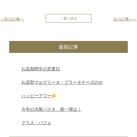
投
一覧へ戻る
＜前の記事へ
次の記事へ＞
稿
ナ
最新記事
ビ
ゲ
お盆期間中の営業日
ー
お花型マルゲリータ・ブラータチーズのせ
シ
ハッピーアワー
ョ
今年の冷製パスタ 第一弾は！
ン
グラス・パフェ