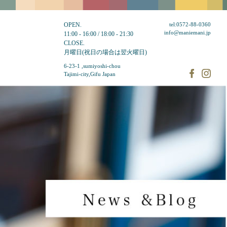
OPEN.
tel:0572-88-0360
info@maniemani.jp
11:00 - 16:00 / 18:00 - 21:30
CLOSE.
月曜日(祝日の場合は翌火曜日)
6-23-1 ,sumiyoshi-chou
Tajimi-city,Gifu Japan