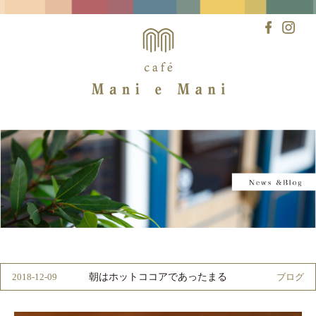
Skip
to
content
朝はホットココアであったまる
2018-12-09
ブログ