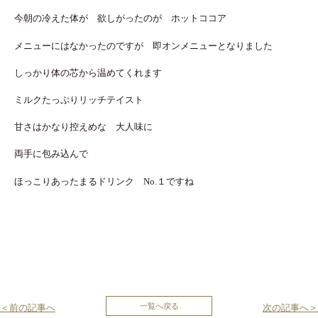
今朝の冷えた体が 欲しがったのが ホットココア
メニューにはなかったのですが 即オンメニューとなりました
しっかり体の芯から温めてくれます
ミルクたっぷりリッチテイスト
甘さはかなり控えめな 大人味に
両手に包み込んで
ほっこりあったまるドリンク No.１ですね
投
一覧へ戻る
＜前の記事へ
次の記事へ＞