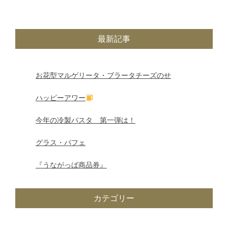
稿
ナ
最新記事
ビ
ゲ
お花型マルゲリータ・ブラータチーズのせ
ー
ハッピーアワー
シ
今年の冷製パスタ 第一弾は！
ョ
グラス・パフェ
ン
『うながっぱ商品券』
カテゴリー