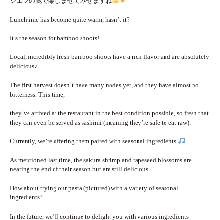
シェフの腕で楽しませてみせますね
Lunchtime has become quite warm, hasn’t it?
It’s the season for bamboo shoots!
Local, incredibly fresh bamboo shoots have a rich flavor and are absolutely
delicious♪
The first harvest doesn’t have many nodes yet, and they have almost no
bitterness. This time,
they’ve arrived at the restaurant in the best condition possible, so fresh that
they can even be served as sashimi (meaning they’re safe to eat raw).
Currently, we’re offering them paired with seasonal ingredients
As mentioned last time, the sakura shrimp and rapeseed blossoms are
nearing the end of their season but are still delicious.
How about trying our pasta (pictured) with a variety of seasonal
ingredients?
In the future, we’ll continue to delight you with various ingredients