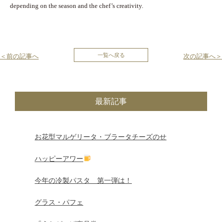
depending on the season and the chef’s creativity.
投
一覧へ戻る
＜前の記事へ
次の記事へ＞
稿
ナ
最新記事
ビ
ゲ
お花型マルゲリータ・ブラータチーズのせ
ー
ハッピーアワー
シ
今年の冷製パスタ 第一弾は！
ョ
グラス・パフェ
ン