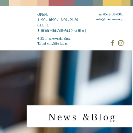
OPEN.
tel:0572-88-0360
info@maniemani.jp
11:00 - 16:00 / 18:00 - 21:30
CLOSE.
月曜日(祝日の場合は翌火曜日)
6-23-1 ,sumiyoshi-chou
Tajimi-city,Gifu Japan