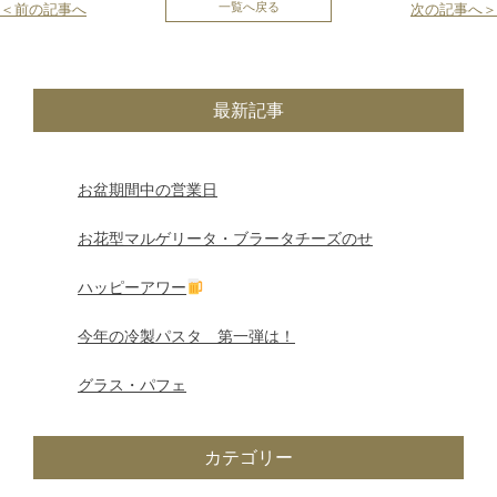
投
一覧へ戻る
＜前の記事へ
次の記事へ＞
稿
ナ
最新記事
ビ
ゲ
お盆期間中の営業日
ー
お花型マルゲリータ・ブラータチーズのせ
シ
ハッピーアワー
ョ
今年の冷製パスタ 第一弾は！
ン
グラス・パフェ
カテゴリー