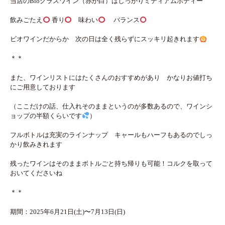
当店のBioグラスワイン（赤か白）はしっかりミディアムボディー
飲みごたえ
香り
味わい
バランス
ビオワインだからか 次の日は全く残らずにスッキリ起きれます
＊＊
また、ワインリストにはたくさんのおすすめがあり かなりお値打ち
にご用意しております
（ここだけの話、仕入れそのままというのが多数あるので、ワインシ
ョップの半額くらいです
）
フルボトルは充実のラインナップ キャールもハーフもあるのでしっ
かり飲みきれます
残ったワインはそのままボトルごと持ち帰りも可能！コルクを取って
おいてくださいね
＊＊
期間：2025年6月21日(土)〜7月13日(日)