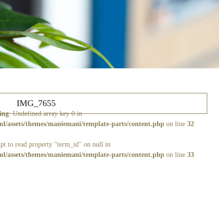
IMG_7655
ing
: Undefined array key 0 in
/assets/themes/maniemani/template-parts/content.php
on line
32
pt to read property "term_id" on null in
/assets/themes/maniemani/template-parts/content.php
on line
33