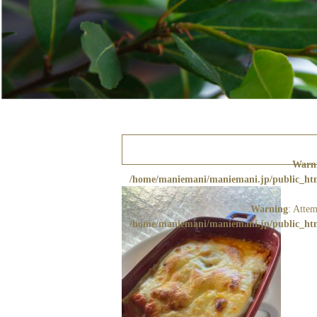
Warn
/home/maniemani/maniemani.jp/public_html
Warning
: Attem
/home/maniemani/maniemani.jp/public_html