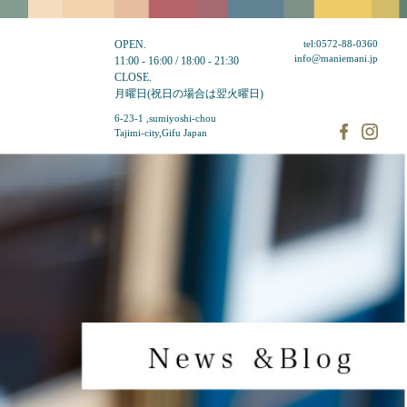
OPEN.
tel:0572-88-0360
info@maniemani.jp
11:00 - 16:00 / 18:00 - 21:30
CLOSE.
月曜日(祝日の場合は翌火曜日)
6-23-1 ,sumiyoshi-chou
Tajimi-city,Gifu Japan