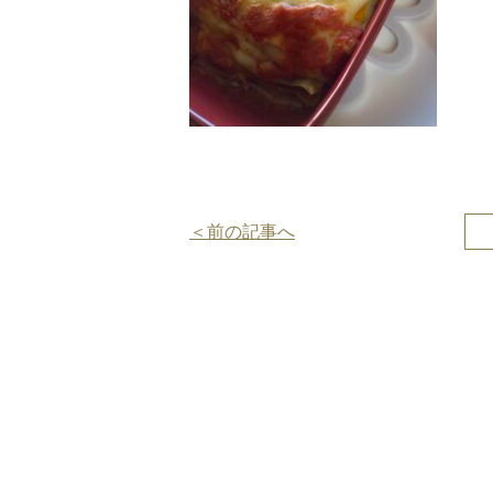
投
＜前の記事へ
稿
ナ
ビ
ゲ
ー
シ