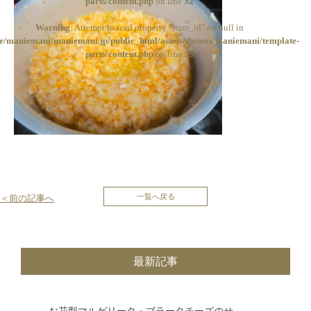
parts/content.php
on line
32
Warning
: Attempt to read property "term_id" on null in
e/maniemani/maniemani.jp/public_html/assets/themes/maniemani/template-
parts/content.php
on line
33
投
一覧へ戻る
＜前の記事へ
稿
ナ
最新記事
ビ
ゲ