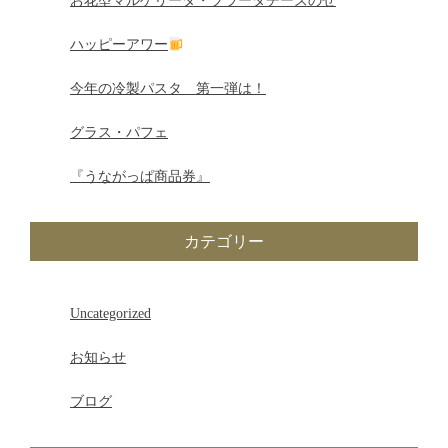
お花型マルゲリータ・ブラータチーズのせ
ー
ハッピーアワー
シ
今年の冷製パスタ 第一弾は！
ョ
グラス・パフェ
ン
『うながっぱ商品券』
カテゴリー
Uncategorized
お知らせ
ブログ