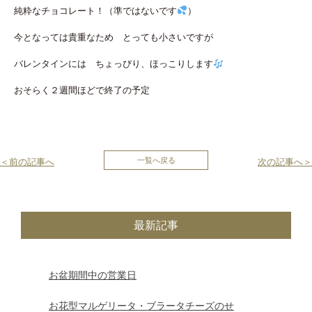
純粋なチョコレート！（準ではないです
）
今となっては貴重なため とっても小さいですが
バレンタインには ちょっぴり、ほっこりします
おそらく２週間ほどで終了の予定
投
一覧へ戻る
＜前の記事へ
次の記事へ＞
稿
ナ
最新記事
ビ
ゲ
お盆期間中の営業日
ー
お花型マルゲリータ・ブラータチーズのせ