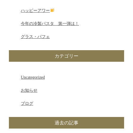
シ
ハッピーアワー
ョ
今年の冷製パスタ 第一弾は！
ン
グラス・パフェ
カテゴリー
Uncategorized
お知らせ
ブログ
過去の記事