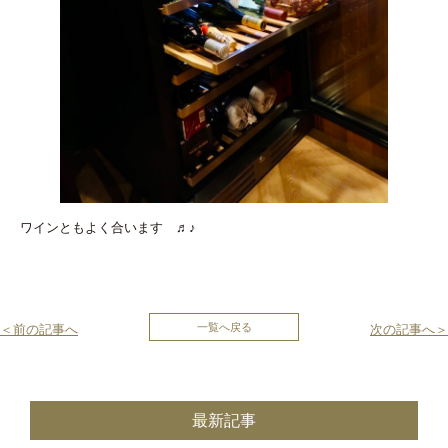
ワインともよく合います ♬♪
投
一覧へ戻る
＜前の記事へ
次の記事へ＞
稿
ナ
最新記事