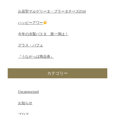
ビ
ゲ
お花型マルゲリータ・ブラータチーズのせ
ー
ハッピーアワー
シ
今年の冷製パスタ 第一弾は！
ョ
グラス・パフェ
ン
『うながっぱ商品券』
カテゴリー
Uncategorized
お知らせ
ブログ