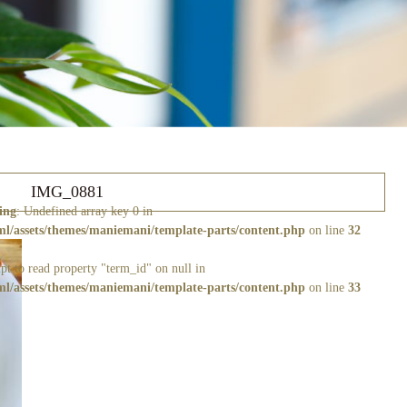
IMG_0881
ing
: Undefined array key 0 in
/assets/themes/maniemani/template-parts/content.php
on line
32
pt to read property "term_id" on null in
/assets/themes/maniemani/template-parts/content.php
on line
33