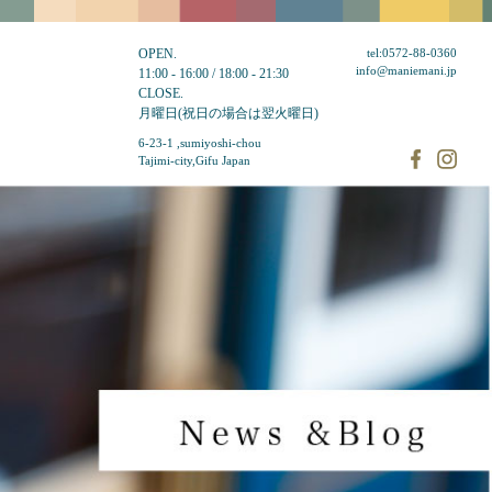
OPEN.
tel:0572-88-0360
info@maniemani.jp
11:00 - 16:00 / 18:00 - 21:30
CLOSE.
月曜日(祝日の場合は翌火曜日)
6-23-1 ,sumiyoshi-chou
Tajimi-city,Gifu Japan