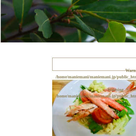
Warn
/home/maniemani/maniemani.jp/public_html
Warning
: Attem
/home/maniemani/maniemani.jp/public_html