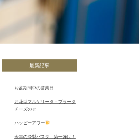
最新記事
お盆期間中の営業日
お花型マルゲリータ・ブラータ
チーズのせ
ハッピーアワー
今年の冷製パスタ 第一弾は！