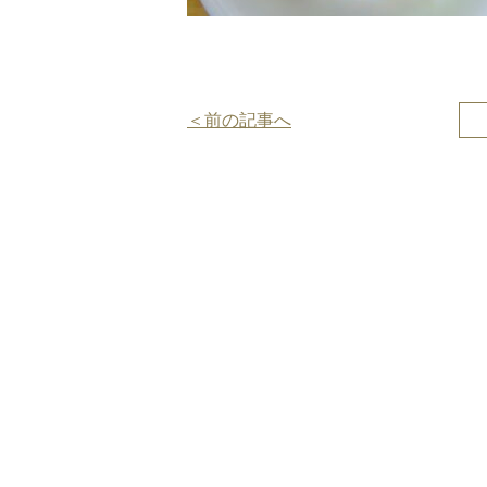
投
＜前の記事へ
稿
ナ
ビ
ゲ
ー
シ
ョ
ン