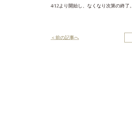
4/12より開始し、なくなり次第の終
投
＜前の記事へ
稿
ナ
ビ
ゲ
ー
シ
ョ
ン