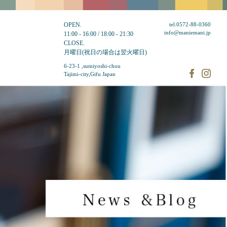
OPEN.
tel:0572-88-0360
info@maniemani.jp
11:00 - 16:00 / 18:00 - 21:30
CLOSE.
月曜日(祝日の場合は翌火曜日)
6-23-1 ,sumiyoshi-chou
Tajimi-city,Gifu Japan