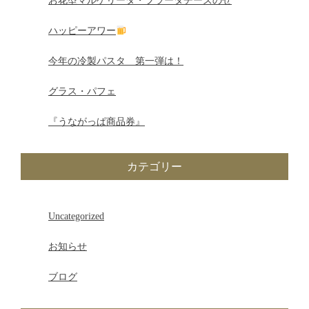
お花型マルゲリータ・ブラータチーズのせ
ー
ハッピーアワー
シ
今年の冷製パスタ 第一弾は！
ョ
グラス・パフェ
ン
『うながっぱ商品券』
カテゴリー
Uncategorized
お知らせ
ブログ