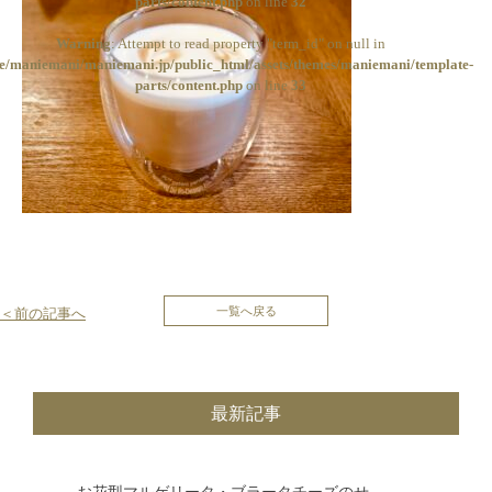
parts/content.php
on line
32
Warning
: Attempt to read property "term_id" on null in
e/maniemani/maniemani.jp/public_html/assets/themes/maniemani/template-
parts/content.php
on line
33
投
一覧へ戻る
＜前の記事へ
稿
ナ
最新記事
ビ
ゲ