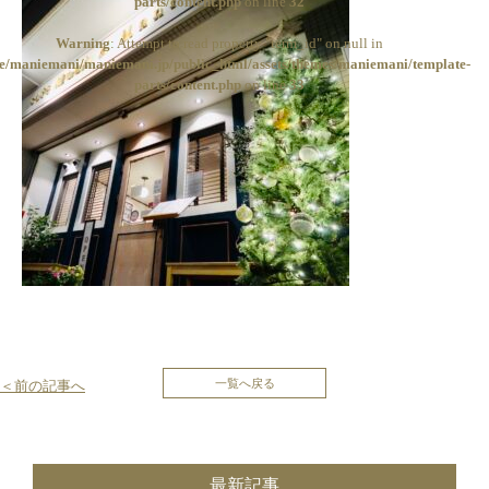
parts/content.php
on line
32
Warning
: Attempt to read property "term_id" on null in
e/maniemani/maniemani.jp/public_html/assets/themes/maniemani/template-
parts/content.php
on line
33
投
一覧へ戻る
＜前の記事へ
稿
ナ
最新記事