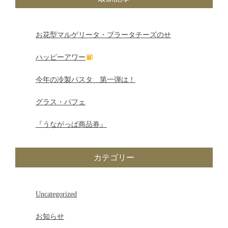
ビ
ゲ
お花型マルゲリータ・ブラータチーズのせ
ー
ハッピーアワー
シ
今年の冷製パスタ 第一弾は！
ョ
グラス・パフェ
ン
『うながっぱ商品券』
カテゴリー
Uncategorized
お知らせ