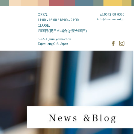
OPEN.
tel:0572-88-0360
info@maniemani.jp
11:00 - 16:00 / 18:00 - 21:30
CLOSE.
月曜日(祝日の場合は翌火曜日)
6-23-1 ,sumiyoshi-chou
Tajimi-city,Gifu Japan