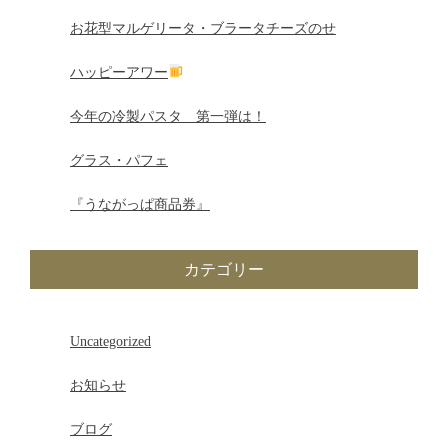
ゲ
お花型マルゲリータ・ブラータチーズのせ
ー
ハッピーアワー
シ
今年の冷製パスタ 第一弾は！
ョ
グラス・パフェ
ン
『うながっぱ商品券』
カテゴリー
Uncategorized
お知らせ
ブログ