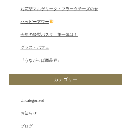
ゲ
お花型マルゲリータ・ブラータチーズのせ
ー
ハッピーアワー
シ
今年の冷製パスタ 第一弾は！
ョ
グラス・パフェ
ン
『うながっぱ商品券』
カテゴリー
Uncategorized
お知らせ
ブログ